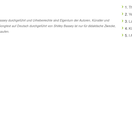
1.
Th
2.
Y
assey durchgeführt und Urheberrechte sind Eigentum der Autoren, Künstler und
3.
L
ongtext auf Deutsch durchgeführt von Shirley Bassey ist nur für didaktische Zwecke,
4.
K
kaufen.
5.
I