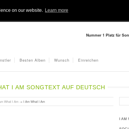
rience on our website.
Learn more
Nummer 1 Platz für Son
nstler
Besten Alben
Wunsch
Einreichen
HAT I AM SONGTEXT AUF DEUTSCH
Am What I Am
→
I Am What I Am
I AM