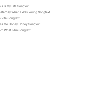
is Is My Life Songtext
esterday When I Was Young Songtext
a Vita Songtext
iss Me Honey Honey Songtext
 Am What I Am Songtext