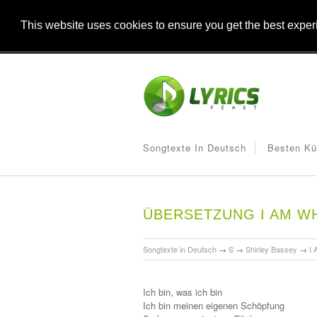
This website uses cookies to ensure you get the best expe
Songtexte In Deutsch
Besten Kü
ÜBERSETZUNG I AM W
Songtexte in Deutsch
→
S
→
Shirley Bassey
→
I 
Ich bin, was ich bin
Ich bin meinen eigenen Schöpfung