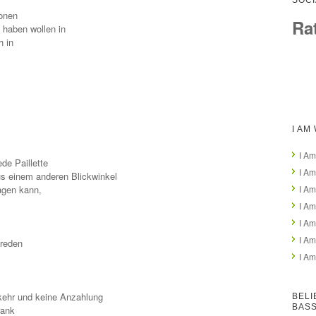
SOCI
onen
Ra
z haben wollen in
h in
I AM
I Am
de Paillette
I Am
us einem anderen Blickwinkel
agen kann,
I Am
I Am
I Am
I Am
sreden
I Am
kehr und keine Anzahlung
BELI
BAS
rank