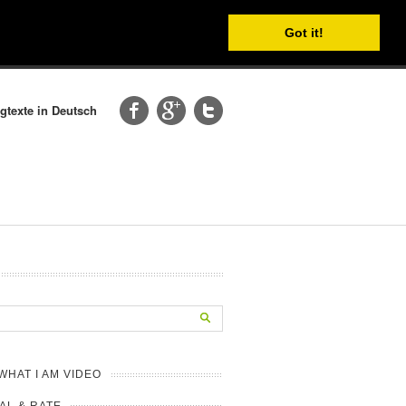
Got it!
gtexte in Deutsch
 WHAT I AM VIDEO