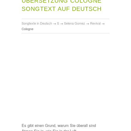
ÜBERSETZUNG COLOGNE
SONGTEXT AUF DEUTSCH
Songtexte in Deutsch
→
S
→
Selena Gomez
→
Revival
→
Cologne
Es gibt einen Grund, warum Sie überall sind
Atmen Sie in, wie Sie in der Luft