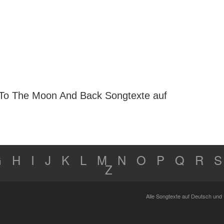
 To The Moon And Back Songtexte auf
G
H
I
J
K
L
M
N
O
P
Q
R
S
Z
Alle Songtexte auf Deutsch und 