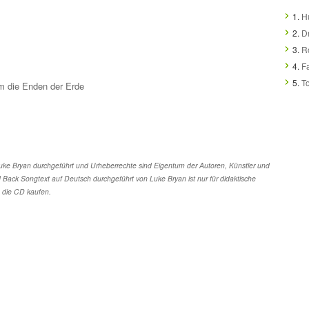
1.
Hu
2.
D
3.
R
4.
F
5.
T
um die Enden der Erde
e Bryan durchgeführt und Urheberrechte sind Eigentum der Autoren, Künstler und
Back Songtext auf Deutsch durchgeführt von Luke Bryan ist nur für didaktische
 die CD kaufen.