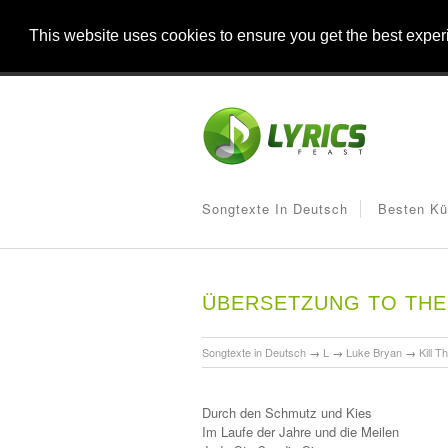
This website uses cookies to ensure you get the best expe
Songtexte In Deutsch
Besten Kü
ÜBERSETZUNG TO THE
Songtexte in Deutsch
→
L
→
Luke Bryan
→
Kill T
Durch den Schmutz und Kies
Im Laufe der Jahre und die Meilen