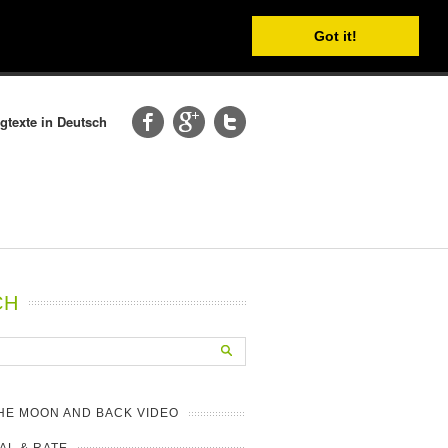
Got it!
gtexte in Deutsch
CH
HE MOON AND BACK VIDEO