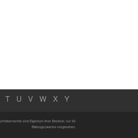
T
U
V
W
X
Y
Urheberrechte sind Eigentum ihrer Besitzer, nur für
Bildungszwecke vorgesehen.