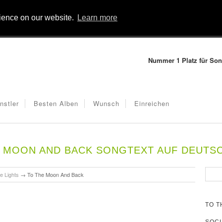
rience on our website.
Learn more
Nummer 1 Platz für Son
nstler
Besten Alben
Wunsch
Einreichen
 MOON AND BACK SONGTEXT AUF DEUTS
he Lights
→
To The Moon And Back
TO T