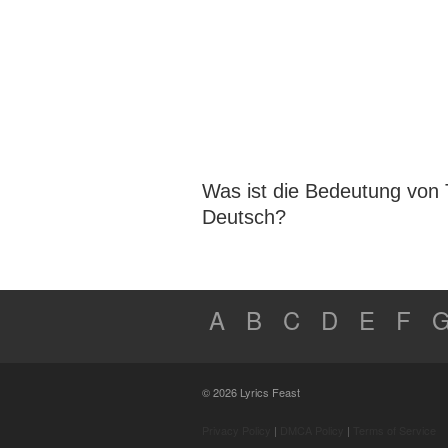
Was ist die Bedeutung von
Deutsch?
A
B
C
D
E
F
© 2026 Lyrics Feast
Privacy Policy
|
DMCA Policy
|
Terms of Service