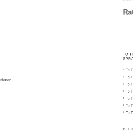
SOCI
Ra
TO T
SPR
To T
To 
iedenen
To T
To 
To T
To 
To T
BELI