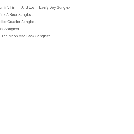
ntin', Fishin' And Lovin' Every Day Songtext
rink A Beer Songtext
oller Coaster Songtext
ast Songtext
o The Moon And Back Songtext