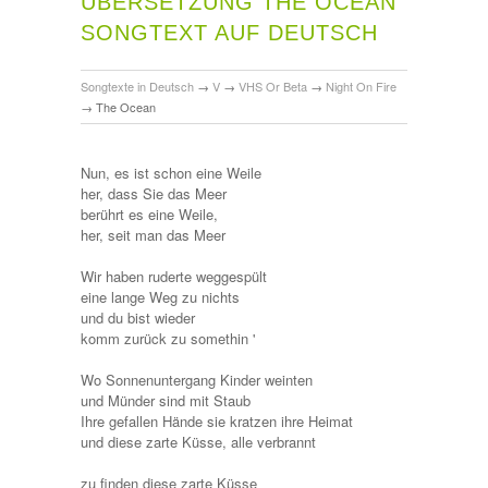
ÜBERSETZUNG THE OCEAN
SONGTEXT AUF DEUTSCH
Songtexte in Deutsch
→
V
→
VHS Or Beta
→
Night On Fire
→
The Ocean
Nun, es ist schon eine Weile
her, dass Sie das Meer
berührt es eine Weile,
her, seit man das Meer
Wir haben ruderte weggespült
eine lange Weg zu nichts
und du bist wieder
komm zurück zu somethin '
Wo Sonnenuntergang Kinder weinten
und Münder sind mit Staub
Ihre gefallen Hände sie kratzen ihre Heimat
und diese zarte Küsse, alle verbrannt
zu finden diese zarte Küsse