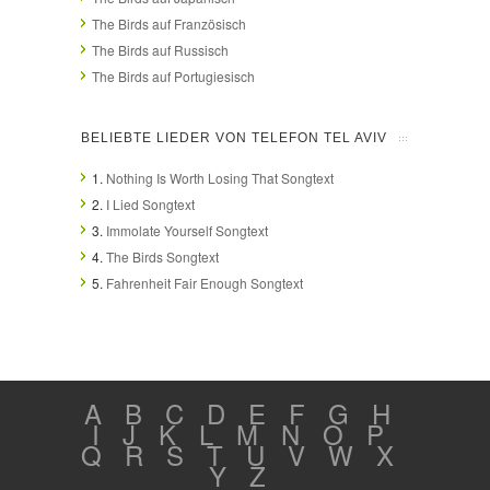
The Birds auf Französisch
The Birds auf Russisch
The Birds auf Portugiesisch
BELIEBTE LIEDER VON TELEFON TEL AVIV
1.
Nothing Is Worth Losing That Songtext
2.
I Lied Songtext
3.
Immolate Yourself Songtext
4.
The Birds Songtext
5.
Fahrenheit Fair Enough Songtext
A
B
C
D
E
F
G
H
I
J
K
L
M
N
O
P
Q
R
S
T
U
V
W
X
Y
Z