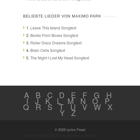
BELIEBTE LIEDER VON MAXIMO PARK
1.
Leave This Island Songtext
2.
Books From Boxes Songtext
3.
Roller Disco Dreams Songtext
4.
Brain Cells Songtext
5.
The Night I Lost My Head Songtext
A
B
C
D
E
F
G
H
I
J
K
L
M
N
O
P
Q
R
S
T
U
V
W
X
Y
Z
© 2026 Lyrics Feast
Privacy Policy
|
DMCA Policy
|
Terms of Service