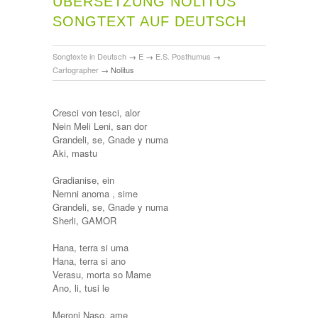
ÜBERSETZUNG NOLITUS
SONGTEXT AUF DEUTSCH
Songtexte in Deutsch
→
E
→
E.S. Posthumus
→
Cartographer
→
Nolitus
Cresci von tesci, alor
Nein Meli Leni, san dor
Grandeli, se, Gnade y numa
Aki, mastu
Gradianise, ein
Nemni anoma , sime
Grandeli, se, Gnade y numa
Sherli, GAMOR
Hana, terra si uma
Hana, terra si ano
Verasu, morta so Mame
Ano, li, tusi le
Meroni Naso, ame