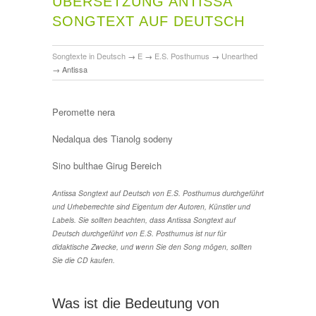
ÜBERSETZUNG ANTISSA
SONGTEXT AUF DEUTSCH
Songtexte in Deutsch
→
E
→
E.S. Posthumus
→
Unearthed
→
Antissa
Peromette nera
Nedalqua des Tianolg sodeny
Sino bulthae Girug Bereich
Antissa Songtext auf Deutsch von E.S. Posthumus durchgeführt
und Urheberrechte sind Eigentum der Autoren, Künstler und
Labels. Sie sollten beachten, dass Antissa Songtext auf
Deutsch durchgeführt von E.S. Posthumus ist nur für
didaktische Zwecke, und wenn Sie den Song mögen, sollten
Sie die CD kaufen.
Was ist die Bedeutung von