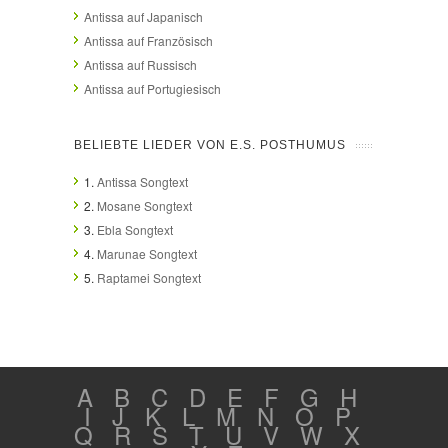
Antissa auf Japanisch
Antissa auf Französisch
Antissa auf Russisch
Antissa auf Portugiesisch
BELIEBTE LIEDER VON E.S. POSTHUMUS
1.
Antissa Songtext
2.
Mosane Songtext
3.
Ebla Songtext
4.
Marunae Songtext
5.
Raptamei Songtext
A
B
C
D
E
F
G
H
I
J
K
L
M
N
O
P
Q
R
S
T
U
V
W
X