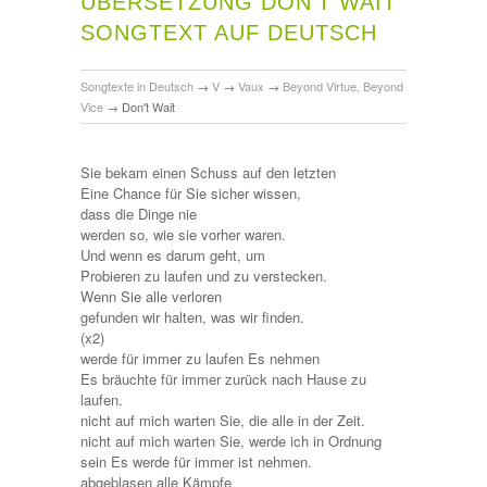
ÜBERSETZUNG DON'T WAIT
SONGTEXT AUF DEUTSCH
Songtexte in Deutsch
→
V
→
Vaux
→
Beyond Virtue, Beyond
Vice
→
Don't Wait
Sie bekam einen Schuss auf den letzten
Eine Chance für Sie sicher wissen,
dass die Dinge nie
werden so, wie sie vorher waren.
Und wenn es darum geht, um
Probieren zu laufen und zu verstecken.
Wenn Sie alle verloren
gefunden wir halten, was wir finden.
(x2)
werde für immer zu laufen Es nehmen
Es bräuchte für immer zurück nach Hause zu
laufen.
nicht auf mich warten Sie, die alle in der Zeit.
nicht auf mich warten Sie, werde ich in Ordnung
sein Es werde für immer ist nehmen.
abgeblasen alle Kämpfe