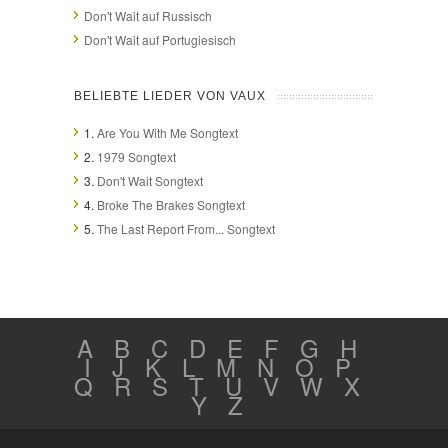
Don't Wait auf Russisch
Don't Wait auf Portugiesisch
BELIEBTE LIEDER VON VAUX
1.
Are You With Me Songtext
2.
1979 Songtext
3.
Don't Wait Songtext
4.
Broke The Brakes Songtext
5.
The Last Report From... Songtext
A
B
C
D
E
F
G
H
I
J
K
L
M
N
O
P
Q
R
S
T
U
V
W
X
Y
Z