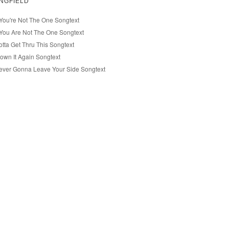
NGFIELD
f You're Not The One Songtext
f You Are Not The One Songtext
otta Get Thru This Songtext
lown It Again Songtext
ever Gonna Leave Your Side Songtext