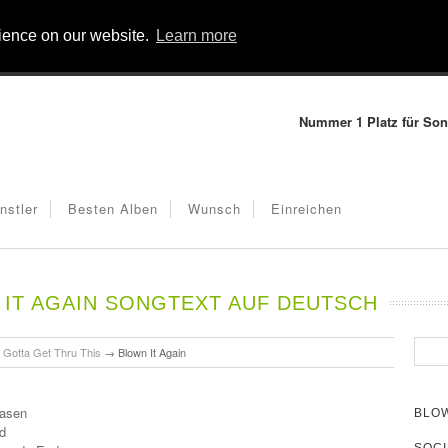
rience on our website.
Learn more
Nummer 1 Platz für Son
nstler
Besten Alben
Wunsch
Einreichen
IT AGAIN SONGTEXT AUF DEUTSCH
→
Gotta Get Thru This
→
Blown It Again
lasen
BLOW
d