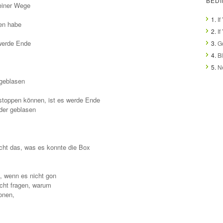
BEDI
meiner Wege
1.
I
en habe
2.
I
 werde Ende
3.
G
4.
B
5.
N
sgeblasen
stoppen können, ist es werde Ende
eder geblasen
icht das, was es konnte die Box
n, wenn es nicht gon
icht fragen, warum
onen,