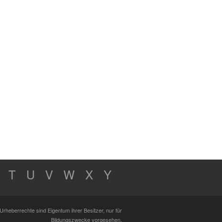
T
U
V
W
X
Y
Urheberrechte sind Eigentum ihrer Besitzer, nur für
Bildungszwecke vorgesehen.