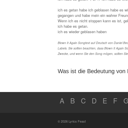
ich es getan habe ich geblasen habe es w
gegangen und habe mein ein wahrer Freun
Wenn ich es nicht stoppen kann es ist, g
ich habe es getan.
ich es wieder geblasen haben
Blown It Again Songtext auf Deutsch von Daniel Bed
Labels. Sie sollten beachten, dass Blown It Again So
Zwecke, und wenn Sie den Song mögen, sollten Sie
Was ist die Bedeutung von 
A
B
C
D
E
F
© 2026 Lyrics Feast