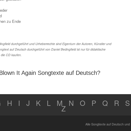
ieder
d
ehen zu Ende
ingfield durchgeführt und Urheberrechte sind Eigentum der Autoren, Künstler und
ngtext auf Deutsch durchgeführt von Daniel Bedingfield ist nur für didaktische
 die CD kaufen.
Blown It Again Songtexte auf Deutsch?
G
H
I
J
K
L
M
N
O
P
Q
R
S
Z
Alle Songtexte auf Deutsch und 