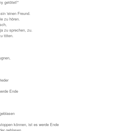
y getötet!"
sin 'einen Freund.
ie zu hören.
isch,
 ja zu sprechen, zu.
u töten.
eugnen,
ieder
 werde Ende
sgeblasen
stoppen können, ist es werde Ende
eder geblasen