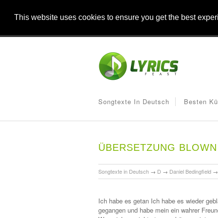
This website uses cookies to ensure you get the best expe
Songtexte In Deutsch
Besten Kü
ÜBERSETZUNG BLOWN 
Songtexte in Deutsch
→
D
→
Daniel Bedingfield
Ich habe es getan Ich habe es wieder geb
gegangen und habe mein ein wahrer Freun