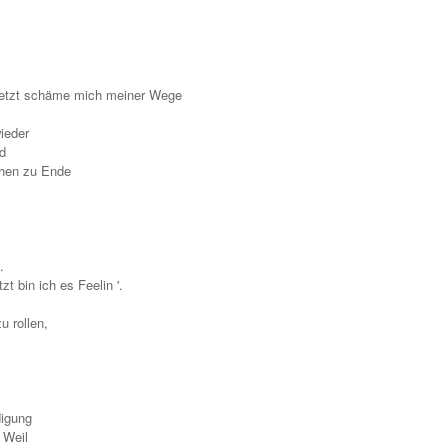
n jetzt schäme mich meiner Wege
ieder
d
ehen zu Ende
.
t bin ich es Feelin '.
u rollen,
digung
 Weil