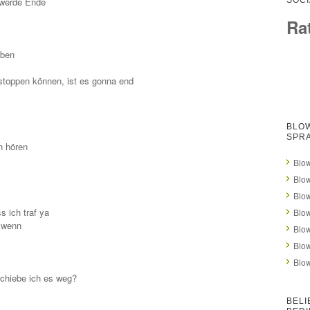
 werde Ende
SOCI
Ra
aben
stoppen können, ist es gonna end
BLOW
SPR
h hören
Blow
Blow
Blow
s ich traf ya
Blow
 wenn
Blow
Blow
Blow
chiebe ich es weg?
BELI