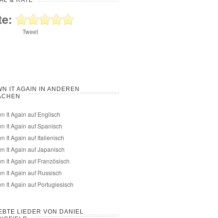
AL & RATE
te:
Tweet
N IT AGAIN IN ANDEREN
ACHEN
n It Again auf Englisch
n It Again auf Spanisch
n It Again auf Italienisch
n It Again auf Japanisch
n It Again auf Französisch
n It Again auf Russisch
n It Again auf Portugiesisch
EBTE LIEDER VON DANIEL