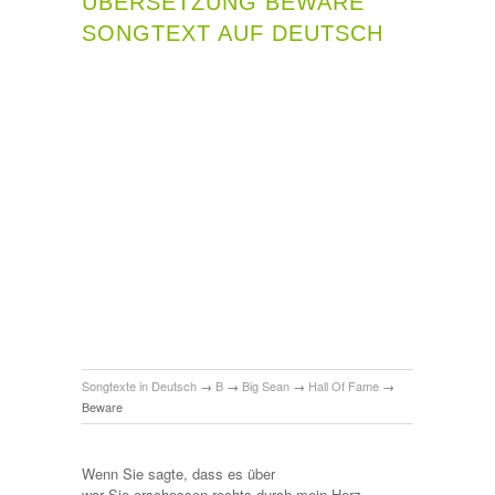
ÜBERSETZUNG BEWARE
SONGTEXT AUF DEUTSCH
Songtexte in Deutsch
→
B
→
Big Sean
→
Hall Of Fame
→
Beware
Wenn Sie sagte, dass es über
war Sie erschossen rechts durch mein Herz