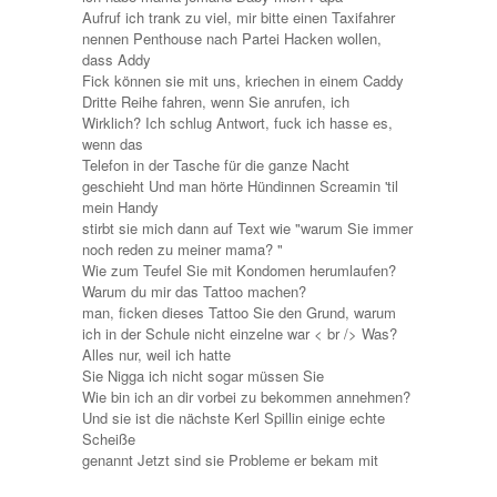
Aufruf ich trank zu viel, mir bitte einen Taxifahrer
nennen Penthouse nach Partei Hacken wollen,
dass Addy
Fick können sie mit uns, kriechen in einem Caddy
Dritte Reihe fahren, wenn Sie anrufen, ich
Wirklich? Ich schlug Antwort, fuck ich hasse es,
wenn das
Telefon in der Tasche für die ganze Nacht
geschieht Und man hörte Hündinnen Screamin 'til
mein Handy
stirbt sie mich dann auf Text wie "warum Sie immer
noch reden zu meiner mama? "
Wie zum Teufel Sie mit Kondomen herumlaufen?
Warum du mir das Tattoo machen?
man, ficken dieses Tattoo Sie den Grund, warum
ich in der Schule nicht einzelne war < br /> Was?
Alles nur, weil ich hatte
Sie Nigga ich nicht sogar müssen Sie
Wie bin ich an dir vorbei zu bekommen annehmen?
Und sie ist die nächste Kerl Spillin einige echte
Scheiße
genannt Jetzt sind sie Probleme er bekam mit