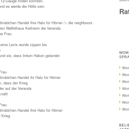
e 12-Gauge finden konnten,
SOCI
nd es werde die Hölle sein
Ra
andmädchen Handel ihre Halo für Hörner /> die neighboors
en Waffelhaus Kellnerin die Veranda
ne Frau
eine Levis wurde zippen bis
e
WOM
rund sie, dass linken Haken gelandet
SPR
Wom
Frau
Wom
andmädchen Handel ihr Halo für Hörner
Woma
, dass der Krieg
der auf der Veranda
Wom
nallt
Wom
Wom
Frau
Wom
andmädchen Handel ihre Halo für Hörner
d Krieg
BELI