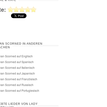
AL & RATE
te:
AN SCORNED IN ANDEREN
ACHEN
an Scorned auf Englisch
an Scorned auf Spanisch
n Scorned auf Italienisch
an Scorned auf Japanisch
an Scorned auf Französisch
an Scorned auf Russisch
an Scorned auf Portugiesisch
EBTE LIEDER VON LADY