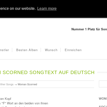
rience on our website.
Learn more
Nummer 1 Platz für Son
nstler
Besten Alben
Wunsch
Einreichen
 SCORNED SONGTEXT AUF DEUTSCH
Other Songs
→
Woman Scorned
ten Kopf
WOM
s "F" Wort an den beiden von ihnen