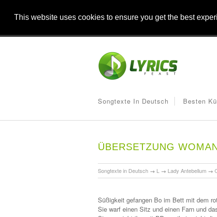
This website uses cookies to ensure you get the best expe
Songtexte In Deutsch
Besten Kü
ÜBERSETZUNG WOMAN
Songtexte in Deutsch
→
L
→
Lady Antebellum
→
Süßigkeit gefangen Bo im Bett mit dem ro
Sie warf einen Sitz und einen Farn und da