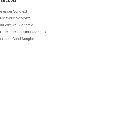
EBELLUM
artender Songtext
ello World Songtext
 Did With You Songtext
Holly Jolly Christmas Songtext
ou Look Good Songtext