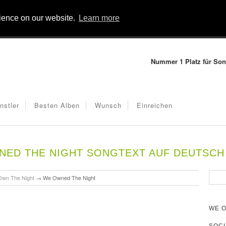
rience on our website.
Learn more
Nummer 1 Platz für Son
nstler
Besten Alben
Wunsch
Einreichen
ED THE NIGHT SONGTEXT AUF DEUTSCH
Own The Night
→
We Owned The Night
WE O