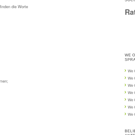
SOCI
finden die Worte
Ra
WE O
SPR
We O
We 
mmen;
We O
We 
We 
We 
We O
BELI