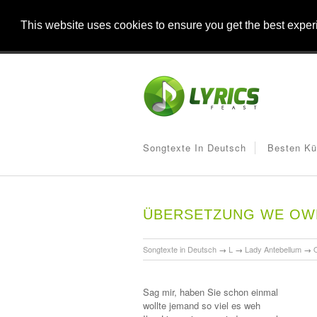
This website uses cookies to ensure you get the best expe
Songtexte In Deutsch
Besten Kü
ÜBERSETZUNG WE OWN
Songtexte in Deutsch
→
L
→
Lady Antebellum
→
Sag mir, haben Sie schon einmal
wollte jemand so viel es weh