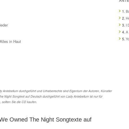
ANT
1.
B
2.
H
ieder
3.
I
4.
A 
5.
Y
Alles in Haut
 Antebellum durchgeführt und Urheberrechte sind Eigentum der Autoren, Künstler
e Night Songtext auf Deutsch durchgeführt von Lady Antebellum ist nur für
sollten Sie die CD kaufen.
 We Owned The Night Songtexte auf