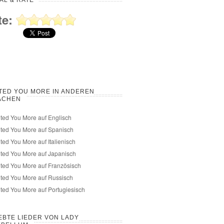
AL & RATE
te:
TED YOU MORE IN ANDEREN
ACHEN
ed You More auf Englisch
ted You More auf Spanisch
ed You More auf Italienisch
ted You More auf Japanisch
ed You More auf Französisch
ted You More auf Russisch
ed You More auf Portugiesisch
EBTE LIEDER VON LADY