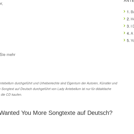
ANT
r,
1.
B
2.
H
3.
I
4.
A 
5.
Y
 Sie mehr
tebellum durchgeführt und Urheberrechte sind Eigentum der Autoren, Künstler und
 Songtext auf Deutsch durchgeführt von Lady Antebellum ist nur für didaktische
 die CD kaufen.
 Wanted You More Songtexte auf Deutsch?