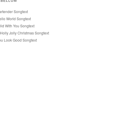
EBELLUM
artender Songtext
ello World Songtext
 Did With You Songtext
Holly Jolly Christmas Songtext
ou Look Good Songtext