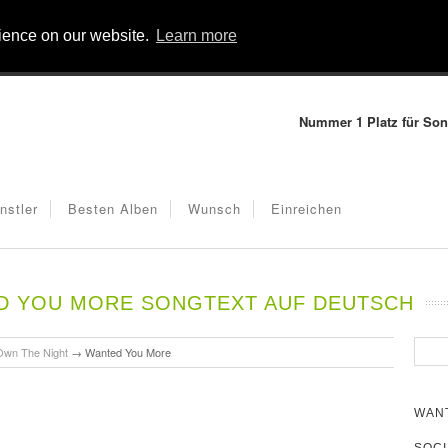
rience on our website.
Learn more
Nummer 1 Platz für Son
nstler
Besten Alben
Wunsch
Einreichen
D YOU MORE SONGTEXT AUF DEUTSCH
Own The Night
→
Wanted You More
WAN