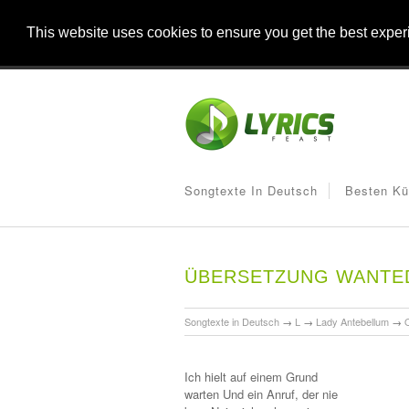
This website uses cookies to ensure you get the best expe
Songtexte In Deutsch
Besten Kü
ÜBERSETZUNG WANTE
Songtexte in Deutsch
→
L
→
Lady Antebellum
→
Ich hielt auf einem Grund
warten Und ein Anruf, der nie