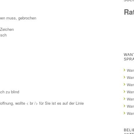
SOCI
Ra
aben muss, gebrochen
e Zeichen
lsch
WAN
SPR
Want
Wan
Want
ch zu blind
Wan
Want
fnung, wollte < br /> für Sie ist es auf der Linie
Wan
Want
BELI