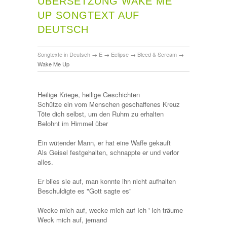
ÜBERSETZUNG WAKE ME
UP SONGTEXT AUF
DEUTSCH
Songtexte in Deutsch
→
E
→
Eclipse
→
Bleed & Scream
→
Wake Me Up
Heilige Kriege, heilige Geschichten
Schütze ein vom Menschen geschaffenes Kreuz
Töte dich selbst, um den Ruhm zu erhalten
Belohnt im Himmel über
Ein wütender Mann, er hat eine Waffe gekauft
Als Geisel festgehalten, schnappte er und verlor
alles.
Er blies sie auf, man konnte ihn nicht aufhalten
Beschuldigte es "Gott sagte es"
Wecke mich auf, wecke mich auf Ich ' Ich träume
Weck mich auf, jemand