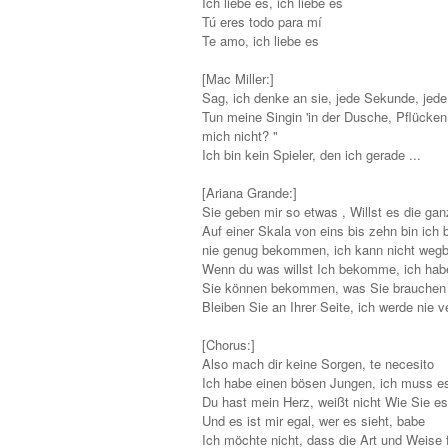
Ich liebe es, ich liebe es
Tú eres todo para mí
Te amo, ich liebe es
[Mac Miller:]
Sag, ich denke an sie, jede Sekunde, jed
Tun meine Singin 'in der Dusche, Pflücken 
mich nicht? "
Ich bin kein Spieler, den ich gerade ...
[Ariana Grande:]
Sie geben mir so etwas , Willst es die ga
Auf einer Skala von eins bis zehn bin ich 
nie genug bekommen, ich kann nicht wegb
Wenn du was willst Ich bekomme, ich hab
Sie können bekommen, was Sie brauchen 
Bleiben Sie an Ihrer Seite, ich werde nie 
[Chorus:]
Also mach dir keine Sorgen, te necesito
Ich habe einen bösen Jungen, ich muss e
Du hast mein Herz, weißt nicht Wie Sie es
Und es ist mir egal, wer es sieht, babe
Ich möchte nicht, dass die Art und Weise 