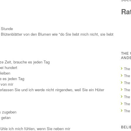
SOCI
Ra
e Stunde
Blütenblätter von den Blumen wie "do Sie liebt mich nicht, sie liebt
THE 
AND
nze Zeit, brauche es jeden Tag
bei hundert
The 
leiben
The 
e es jeden Tag
The 
von mir
verlassen Sie und ich werde nicht nirgendwo, weil Sie ein Hüter
The 
The 
The 
The 
s zugeben
 getan
BELI
fühle ich mich fühlen, wenn Sie neben mir