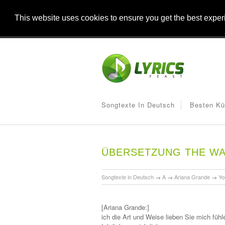
This website uses cookies to ensure you get the best expe
Songtexte In Deutsch
Besten Kü
ÜBERSETZUNG THE WA
Songtexte in Deutsch
→
A
→
Ariana Grande
→
Yo
[Ariana Grande:]
ich die Art und Weise lieben Sie mich fühl