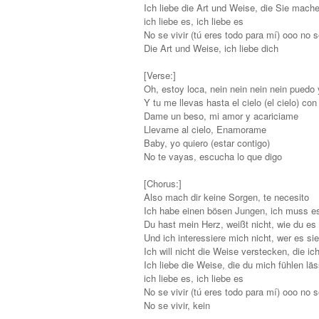
Ich liebe die Art und Weise, die Sie mach
ich liebe es, ich liebe es
No se vivir (tú eres todo para mí) ooo no se
Die Art und Weise, ich liebe dich
[Verse:]
Oh, estoy loca, nein nein nein nein puedo
Y tu me llevas hasta el cielo (el cielo) co
Dame un beso, mi amor y acariciame
Llevame al cielo, Enamorame
Baby, yo quiero (estar contigo)
No te vayas, escucha lo que digo
[Chorus:]
Also mach dir keine Sorgen, te necesito
Ich habe einen bösen Jungen, ich muss e
Du hast mein Herz, weißt nicht, wie du e
Und ich interessiere mich nicht, wer es si
Ich will nicht die Weise verstecken, die ic
Ich liebe die Weise, die du mich fühlen läs
ich liebe es, ich liebe es
No se vivir (tú eres todo para mí) ooo no se
No se vivir, kein