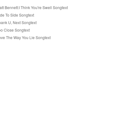
tt Bennett:I Think You're Swell Songtext
ide To Side Songtext
hank U, Next Songtext
oo Close Songtext
ove The Way You Lie Songtext