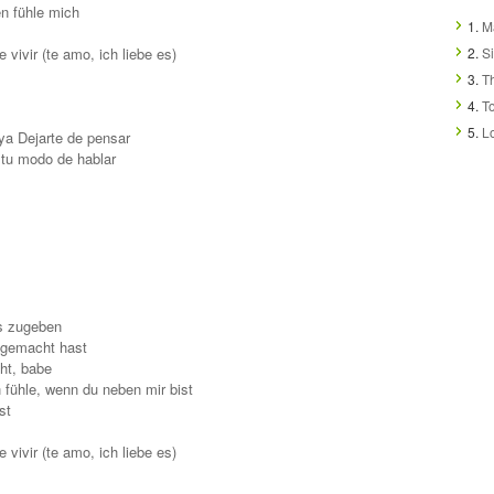
en fühle mich
1.
Ma
 vivir (te amo, ich liebe es)
2.
S
3.
T
4.
T
5.
L
 ya Dejarte de pensar
n tu modo de hablar
s zugeben
s gemacht hast
eht, babe
h fühle, wenn du neben mir bist
st
 vivir (te amo, ich liebe es)