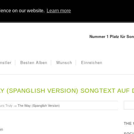
rience on our website.
Learn more
Nummer 1 Platz für Son
nstler
Besten Alben
Wunsch
Einreichen
Y (SPANGLISH VERSION) SONGTEXT AUF
urs Truly
→
The Way (Spanglish Version)
THE 
en