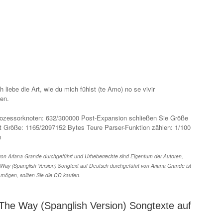
ch liebe die Art, wie du mich fühlst (te Amo) no se vivir
ten.
ozessorknoten: 632/300000 Post-Expansion schließen Sie Größe
t Größe: 1165/2097152 Bytes Teure Parser-Funktion zählen: 1/100
n
von Ariana Grande durchgeführt und Urheberrechte sind Eigentum der Autoren,
 Way (Spanglish Version) Songtext auf Deutsch durchgeführt von Ariana Grande ist
mögen, sollten Sie die CD kaufen.
The Way (Spanglish Version) Songtexte auf