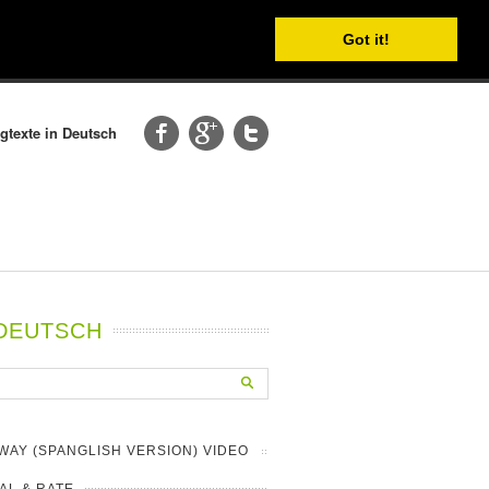
Got it!
gtexte in Deutsch
 DEUTSCH
WAY (SPANGLISH VERSION) VIDEO