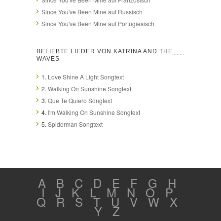
Since You've Been Mine auf Russisch
Since You've Been Mine auf Portugiesisch
BELIEBTE LIEDER VON KATRINA AND THE
WAVES
1.
Love Shine A Light Songtext
2.
Walking On Sunshine Songtext
3.
Que Te Quiero Songtext
4.
I'm Walking On Sunshine Songtext
5.
Spiderman Songtext
A
B
C
D
E
F
G
H
I
J
K
L
M
N
O
P
Q
R
S
T
U
V
W
X
Y
Z