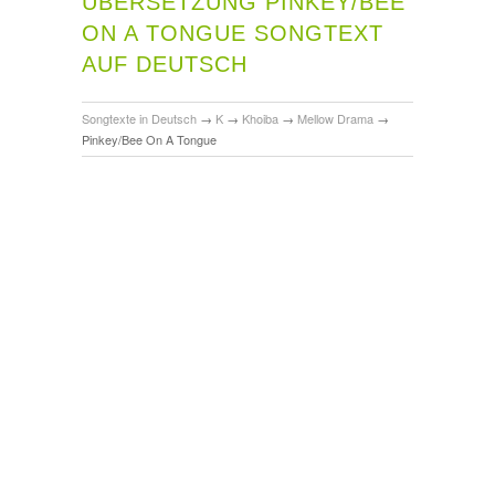
ÜBERSETZUNG PINKEY/BEE
ON A TONGUE SONGTEXT
AUF DEUTSCH
Songtexte in Deutsch
→
K
→
Khoiba
→
Mellow Drama
→
Pinkey/Bee On A Tongue