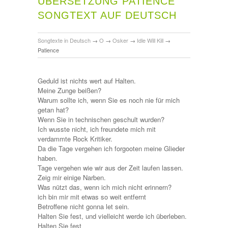
ÜBERSETZUNG PATIENCE
SONGTEXT AUF DEUTSCH
Songtexte in Deutsch
→
O
→
Osker
→
Idle Will Kill
→
Patience
Geduld ist nichts wert auf Halten.
Meine Zunge beißen?
Warum sollte ich, wenn Sie es noch nie für mich
getan hat?
Wenn Sie in technischen geschult wurden?
Ich wusste nicht, ich freundete mich mit
verdammte Rock Kritiker.
Da die Tage vergehen ich forgooten meine Glieder
haben.
Tage vergehen wie wir aus der Zeit laufen lassen.
Zeig mir einige Narben.
Was nützt das, wenn ich mich nicht erinnern?
ich bin mir mit etwas so weit entfernt
Betroffene nicht gonna let sein.
Halten Sie fest, und vielleicht werde ich überleben.
Halten Sie fest