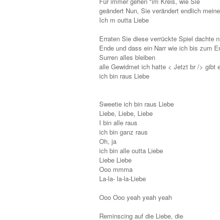
Für immer gehen "im Kreis, wie Sie
geändert Nun, Sie verändert endlich mein
Ich m outta Liebe
Erraten Sie diese verrückte Spiel dachte n
Ende und dass ein Narr wie ich bis zum E
Surren alles bleiben
alle Gewidmet ich hatte < Jetzt br /> gibt 
ich bin raus Liebe
Sweetie ich bin raus Liebe
Liebe, Liebe, Liebe
I bin alle raus
ich bin ganz raus
Oh, ja
ich bin alle outta Liebe
Liebe Liebe
Ooo mmma
La-la- la-la-Liebe
Ooo Ooo yeah yeah yeah
Reminscing auf die Liebe, die