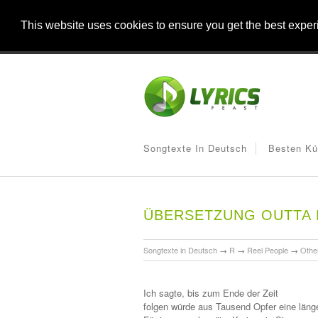
This website uses cookies to ensure you get the best expe
Songtexte In Deutsch
Besten Kü
ÜBERSETZUNG OUTTA 
Songtexte in Deutsch
→
R
→
Reel People
→
Othe
Ich sagte, bis zum Ende der Zeit
folgen würde aus Tausend Opfer eine läng