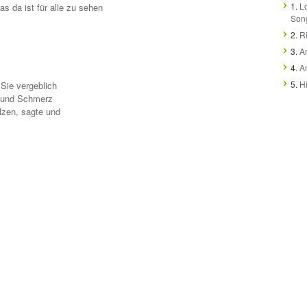
1.
L
as da ist für alle zu sehen
Song
2.
R
3.
A
4.
A
5.
H
Sie vergeblich
z und Schmerz
lzen, sagte und