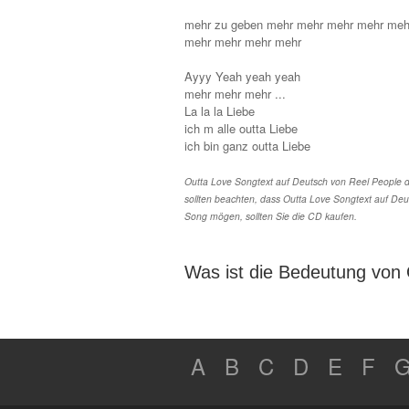
mehr zu geben mehr mehr mehr mehr meh
mehr mehr mehr mehr
Ayyy Yeah yeah yeah
mehr mehr mehr ...
La la la Liebe
ich m alle outta Liebe
ich bin ganz outta Liebe
Outta Love Songtext auf Deutsch von Reel People du
sollten beachten, dass Outta Love Songtext auf Deu
Song mögen, sollten Sie die CD kaufen.
Was ist die Bedeutung von
A
B
C
D
E
F