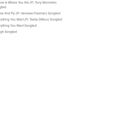
ove Is Where You Are (Ft. Tony Momrelle)
text
ise And Fly (Ft. Vanessa Freeman) Songtext
nything You Want (Ft. Tasita DMour) Songtext
nything You Want Songtext
igh Songtext