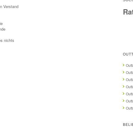
SOCI
en Verstand
Ra
ie
nde
es nichts
OUTT
Outt
Outt
Outt
Outt
Outt
Outt
Outt
BELI