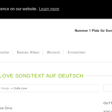
rience on our website.
Learn more
Nummer 1 Platz für Son
nstler
Besten Alben
Wunsch
Einreichen
LOVE SONGTEXT AUF DEUTSCH
r Songs
→
Outta Love
OUTT
ere Dime