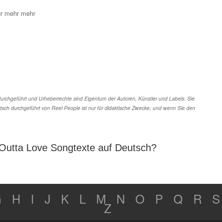
r mehr mehr
rchgeführt und Urheberrechte sind Eigentum der Autoren, Künstler und Labels. Sie
tsch durchgeführt von Reel People ist nur für didaktische Zwecke, und wenn Sie den
 Outta Love Songtexte auf Deutsch?
G
H
I
J
K
L
M
N
O
P
Q
R
S
Z