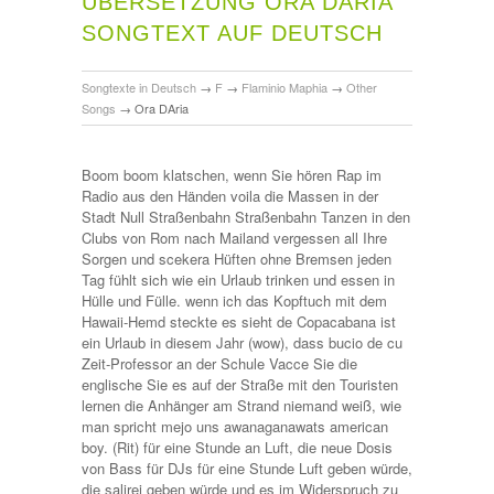
ÜBERSETZUNG ORA DARIA
SONGTEXT AUF DEUTSCH
Songtexte in Deutsch
→
F
→
Flaminio Maphia
→
Other
Songs
→
Ora DAria
Boom boom klatschen, wenn Sie hören Rap im
Radio aus den Händen voila die Massen in der
Stadt Null Straßenbahn Straßenbahn Tanzen in den
Clubs von Rom nach Mailand vergessen all Ihre
Sorgen und scekera Hüften ohne Bremsen jeden
Tag fühlt sich wie ein Urlaub trinken und essen in
Hülle und Fülle. wenn ich das Kopftuch mit dem
Hawaii-Hemd steckte es sieht de Copacabana ist
ein Urlaub in diesem Jahr (wow), dass bucio de cu
Zeit-Professor an der Schule Vacce Sie die
englische Sie es auf der Straße mit den Touristen
lernen die Anhänger am Strand niemand weiß, wie
man spricht mejo uns awanaganawats american
boy. (Rit) für eine Stunde an Luft, die neue Dosis
von Bass für DJs für eine Stunde Luft geben würde,
die salirei geben würde und es im Widerspruch zu