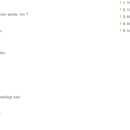
1.
Tr
2.
1
mmen würde, hm ?
3.
M
4.
B
en
5.
S
fen
eteiligt sein
t