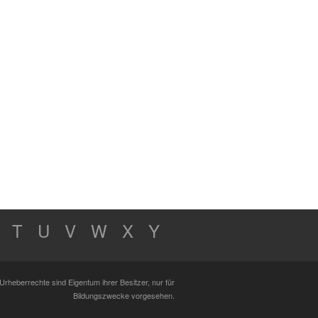
T
U
V
W
X
Y
Urheberrechte sind Eigentum ihrer Besitzer, nur für
Bildungszwecke vorgesehen.