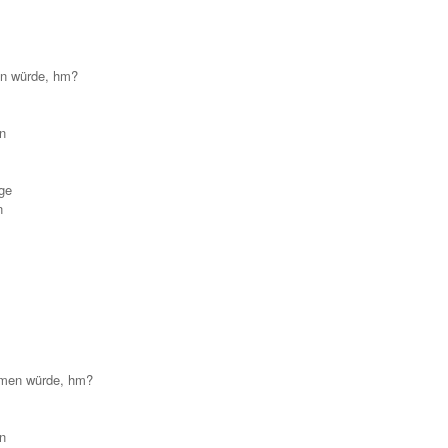
en würde, hm?
en
nge
n
mmen würde, hm?
en