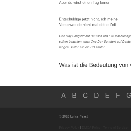
Aber du wirst einen Tag lernen
Entschuldige jetzt nicht, ich meine
Verschwende nicht mal deine Zeit
One Day Songtext auf Deutsch von Ella Mai durchgef
sollten beachten, dass One Day Songtext auf Deutsc
mögen, sollten Sie die CD kaufen.
Was ist die Bedeutung von
A
B
C
D
E
F
© 2026 Lyrics Feast
Privacy Policy
|
DMCA Policy
|
Terms of Service