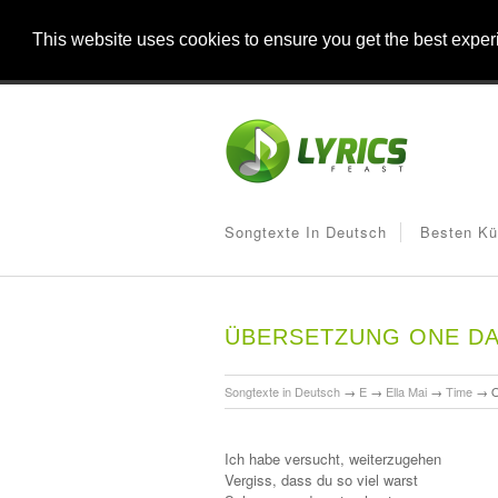
This website uses cookies to ensure you get the best expe
Songtexte In Deutsch
Besten Kü
ÜBERSETZUNG ONE DA
Songtexte in Deutsch
→
E
→
Ella Mai
→
Time
→
Ich habe versucht, weiterzugehen
Vergiss, dass du so viel warst