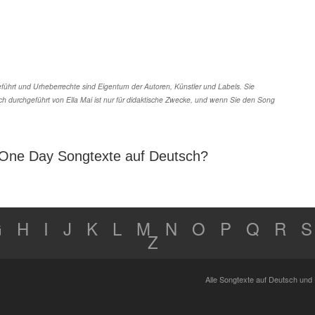
ührt und Urheberrechte sind Eigentum der Autoren, Künstler und Labels. Sie
h durchgeführt von Ella Mai ist nur für didaktische Zwecke, und wenn Sie den Song
 One Day Songtexte auf Deutsch?
G
H
I
J
K
L
M
N
O
P
Q
R
S
Z
Alle Songtexte auf Deutsch und 