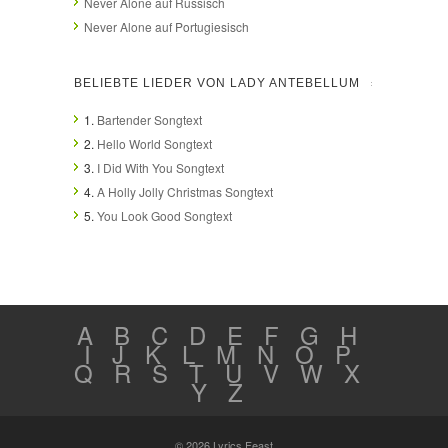
Never Alone auf Russisch
Never Alone auf Portugiesisch
BELIEBTE LIEDER VON LADY ANTEBELLUM
1.
Bartender Songtext
2.
Hello World Songtext
3.
I Did With You Songtext
4.
A Holly Jolly Christmas Songtext
5.
You Look Good Songtext
A
B
C
D
E
F
G
H
I
J
K
L
M
N
O
P
Q
R
S
T
U
V
W
X
Y
Z
© 2026 Lyrics Feast