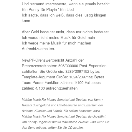
Und niemand interessierte, wenn sie jemals bezahlt
Ein Penny für Playin ' Ein Lied
Ich sagte, dass ich weiß, dass dies lustig klingen
kann
Aber Geld bedeutet nicht, dass mir nichts bedeutet
Ich werde nicht meine Musik für Geld, nein
Ich werde meine Musik für mich machen
Aufrechtzuerhalten.
NewPP-Grenzwertbericht Anzahl der
Preprozessorknoten: 595/300000 Post-Expansion
schließen Sie Größe ein: 3289/2097152 bytes
Template-Argument Größe: 1024/2097152 Bytes
Teure Parser-Funktion zählen: 1/100 ExtLoops
zählen: 4/100
aufrechtzuerhalten
Making Music For Money Songtext auf Deutsch von Kenny
Rogers durchgeführt und Urheberrechte sind Eigentum der
Autoren, Künstler und Labels. Sie sollten beachten, dass
Making Music For Money Songtext auf Deutsch durchgeführt
von Kenny Rogers ist nur für didaktische Zwecke, und wenn Sie
den Song mögen, sollten Sie die CD kaufen.