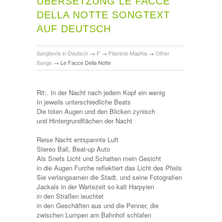
ÜBERSETZUNG LE FACCE
DELLA NOTTE SONGTEXT
AUF DEUTSCH
Songtexte in Deutsch
→
F
→
Flaminio Maphia
→
Other
Songs
→
Le Facce Della Notte
Rit:. In der Nacht nach jedem Kopf ein wenig
In jeweils unterschiedliche Beats
Die toten Augen und den Blicken zynisch
und Hintergrundflächen der Nacht
Reise Nacht entspannte Luft
Stereo Ball, Beat-up Auto
Als Snefs Licht und Schatten mein Gesicht
in die Augen Furche reflektiert das Licht des Pfeils
Sie verlangsamen die Stadt, und seine Fotografien
Jackals in der Wartezeit so kalt Harpyien
in den Straßen leuchtet
in den Geschäften aus und die Penner, die
zwischen Lumpen am Bahnhof schlafen