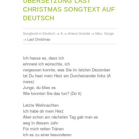
ÜBERSETZUNG LAST
CHRISTMAS SONGTEXT AUF
DEUTSCH
Songtexte in Deutsch
→
A
→
Ariana Grande
→
Misc. Songs
→
Last Christmas
Ich hasse es, dass ich
erinnere ich wünschte, ich
vergessen konnte, was Sie im letzten Dezember
tat Du hast mein Herz ein Durcheinander links (A
mess)
Junge, du blies es
Wie konnten Sie das tun? (Do it)
Letzte Weihnachten
Ich habe dir mein Herz
Aber schon am nächsten Tag gab man es
weg In diesem Jahr
Für mich retten Tränen
ich es zu einer besonderen