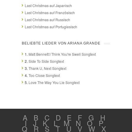
Last Christmas auf Japanisch
Last Christmas auf Französisch
Last Christmas auf Russisch
Last Christmas auf Portugiesisch
BELIEBTE LIEDER VON ARIANA GRANDE
1.
Matt Bennett:I Think You're Swell Songtext
2.
Side To Side Songtext
3.
Thank U, Next Songtext
4.
Too Close Songtext
5.
Love The Way You Lie Songtext
A
B
C
D
E
F
G
H
I
J
K
L
M
N
O
P
Q
R
S
T
U
V
W
X