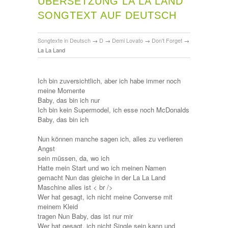
ÜBERSETZUNG LA LA LAND
SONGTEXT AUF DEUTSCH
Songtexte in Deutsch
→
D
→
Demi Lovato
→
Don't Forget
→
La La Land
Ich bin zuversichtlich, aber ich habe immer noch
meine Momente
Baby, das bin ich nur
Ich bin kein Supermodel, ich esse noch McDonalds
Baby, das bin ich
Nun können manche sagen ich, alles zu verlieren
Angst
sein müssen, da, wo ich
Hatte mein Start und wo ich meinen Namen
gemacht Nun das gleiche in der La La Land
Maschine alles ist < br />
Wer hat gesagt, ich nicht meine Converse mit
meinem Kleid
tragen Nun Baby, das ist nur mir
Wer hat gesagt, ich nicht Single sein kann und