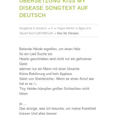
ÜBERSETZUNG KISS MY
DISEASE SONGTEXT AUF
DEUTSCH
Songtexte in Deutsch
→
V
→
Virgos Merlot
→
Signs of a
Vacant Soul %281999%29
→
Kiss My Disease
Betende Hände ergreifen, um einen Hals
für ein Lied Suche sie
Heater geschrieben wird nicht nur ein gefrorener
Geist
wärmen nur ein Mann mit einer Ursache
Keine Belohnung und kein Applaus
Geist von Steinbrüche> Wenn es einen Anruf war
hat er es />
Tiny Helden kämpfen großen Schlachten nicht
hören
ja ...
Das einzige, was ich brauche, um meine Krankheit
küssen Und alles besser