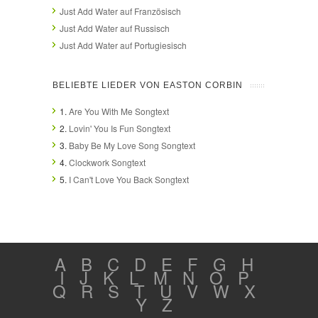
Just Add Water auf Französisch
Just Add Water auf Russisch
Just Add Water auf Portugiesisch
BELIEBTE LIEDER VON EASTON CORBIN
1.
Are You With Me Songtext
2.
Lovin' You Is Fun Songtext
3.
Baby Be My Love Song Songtext
4.
Clockwork Songtext
5.
I Can't Love You Back Songtext
A
B
C
D
E
F
G
H
I
J
K
L
M
N
O
P
Q
R
S
T
U
V
W
X
Y
Z