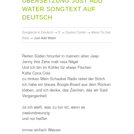
ÜBERSETZUNG JUST ADD
WATER SONGTEXT AUF
DEUTSCH
Songtexte in Deutsch
→
E
→
Easton Corbin
→
About To Get
Real
→
Just Add Water
Reiten Süden hinunter in meinem alten Jeep
Jenny ihre Zehe malt rosa Nägel
Und ich bin im Kühler für etwas Fischen
Kalte Coca Cola
zu trinken Mein Schaukel Radio reitet der Strich
ich habe ein blaues Boogie-Board aus dem Rücken
kleben, und ich denke, das Zeichen, das wir Said
Vergangenheit
Ja ich weiß, was zu tun ist, wenn es
zweiundneunzig
und nur heißer
immer einfach Wasser