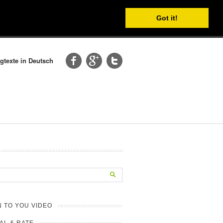
Got it!
gtexte in Deutsch
N TO YOU VIDEO