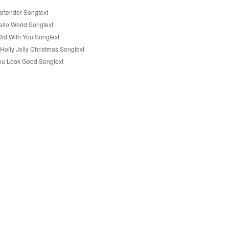
artender Songtext
ello World Songtext
 Did With You Songtext
Holly Jolly Christmas Songtext
ou Look Good Songtext