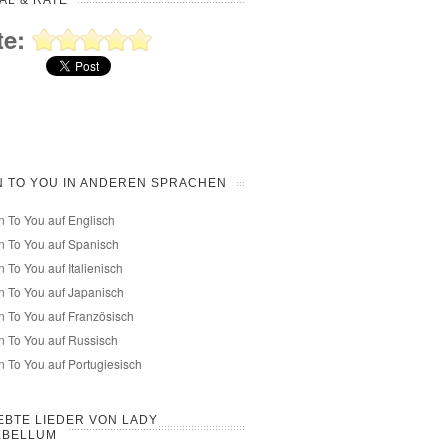
AL & RATE
te:
N TO YOU IN ANDEREN SPRACHEN
n To You auf Englisch
n To You auf Spanisch
n To You auf Italienisch
n To You auf Japanisch
n To You auf Französisch
n To You auf Russisch
n To You auf Portugiesisch
EBTE LIEDER VON LADY
EBELLUM