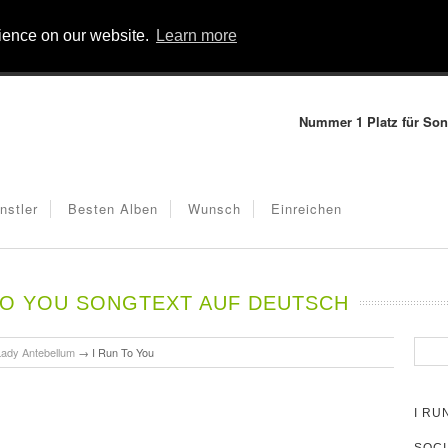
rience on our website.
Learn more
Nummer 1 Platz für Son
nstler
Besten Alben
Wunsch
Einreichen
TO YOU SONGTEXT AUF DEUTSCH
Lady Antebellum
→
I Run To You
I RU