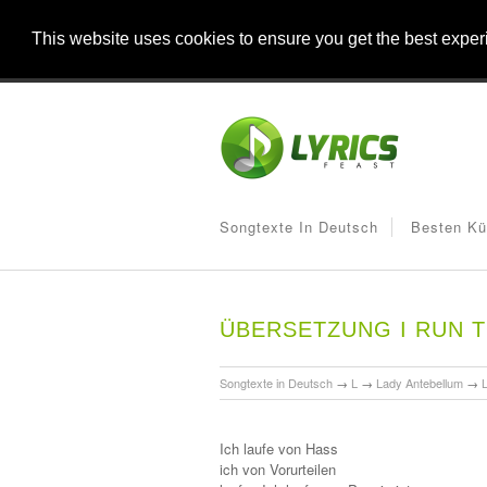
This website uses cookies to ensure you get the best expe
Songtexte In Deutsch
Besten Kü
ÜBERSETZUNG I RUN 
Songtexte in Deutsch
→
L
→
Lady Antebellum
→
Ich laufe von Hass
ich von Vorurteilen