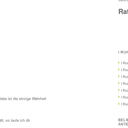
SOCI
Ra
I RU
I Ru
I Ru
I Ru
I Ru
I Ru
I Ru
iebe ist die einzige Wahrheit
I Ru
t, so laufe ich dir
BELI
ANT