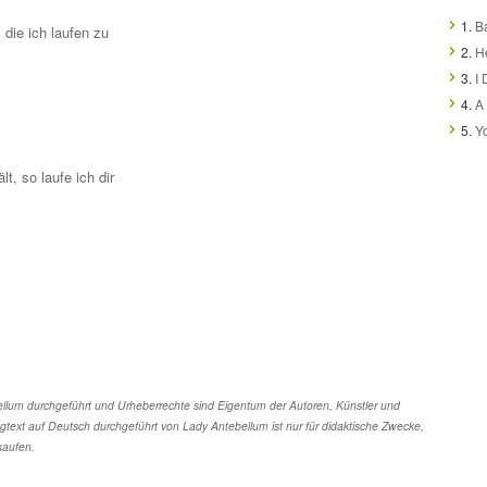
1.
B
 die ich laufen zu
2.
H
3.
I
4.
A 
5.
Y
t, so laufe ich dir
llum durchgeführt und Urheberrechte sind Eigentum der Autoren, Künstler und
gtext auf Deutsch durchgeführt von Lady Antebellum ist nur für didaktische Zwecke,
kaufen.