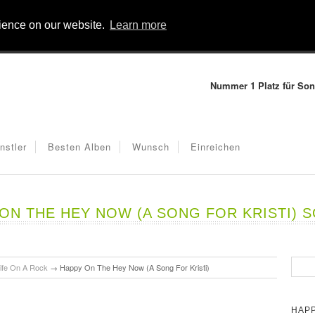
rience on our website.
Learn more
Nummer 1 Platz für Son
nstler
Besten Alben
Wunsch
Einreichen
N THE HEY NOW (A SONG FOR KRISTI) 
ife On A Rock
→
Happy On The Hey Now (A Song For Kristi)
HAPP