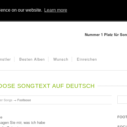
rience on our website.
Learn more
Nummer 1 Platz für Son
nstler
Besten Alben
Wunsch
Einreichen
OOSE SONGTEXT AUF DEUTSCH
er Songs
→
Footloose
te
FOO
agen Sie mir, was ich habe