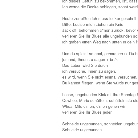
ich dieses Gefühl zu bekommen, ist, dass 
Ich werde die Decke schlagen, sonst werd
Heute zerreißen ich muss locker geschnit
Bitte, Louise mich ziehen ein Knie
Jack off, bekommen c'mon zurück, bevor 
verlieren Sie Ihr Blues alle ungebunden s
ich graben einen Weg nach unten in dein 
Und du spielst so cool, gehorchen /> Du 
jemand, Ihnen zu sagen < br />
Das Leben wird Sie durch
ich versuche, Ihnen zu sagen,
es wird, wenn Sie nicht einmal versuchen,
Du kannst fliegen, wenn Sie würde nur ges
Loose, ungebunden Kick-off Ihre Sonntag
Oowhee, Marie schütteln, schütteln sie sie
Whoa, Milo c'mon, c'mon gehen wir
verlieren Sie Ihr Blues jeder
Schneide ungebunden, schneiden ungebu
Schneide ungebunden