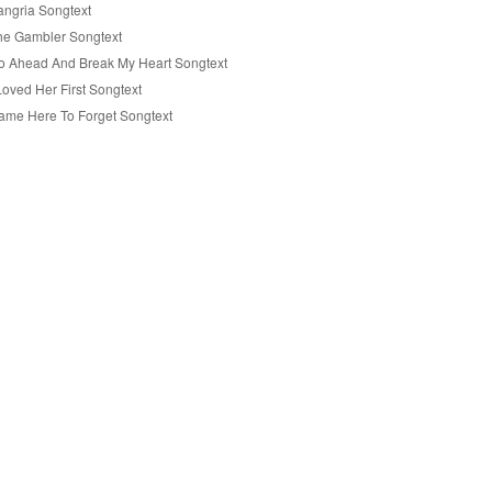
angria Songtext
he Gambler Songtext
o Ahead And Break My Heart Songtext
Loved Her First Songtext
ame Here To Forget Songtext