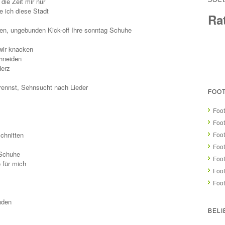
die Zeit mir nur
SOCI
e ich diese Stadt
Ra
ten, ungebunden Kick-off Ihre sonntag Schuhe
wir knacken
chneiden
Herz
brennst, Sehnsucht nach Lieder
FOO
Foot
Foot
chnitten
Foot
Foot
 Schuhe
Foot
 für mich
Foot
Foot
nden
BELI