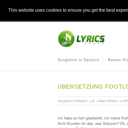
This website uses cookies to ensure you get the best expe
Songtexte In Deutsch
Besten Kü
ÜBERSETZUNG FOOTL
Songtexte in Deutsch
→
B
→
Blake Shelton
→
Oth
Ich habe so hart gearbeitet, ich meine Kar
Acht Stunden für das, was Stanzen? Oh, s