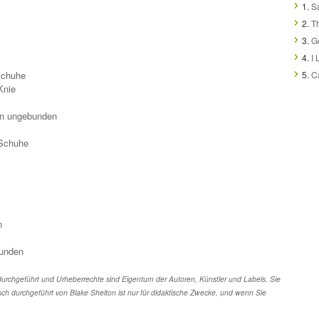
1.
S
2.
T
3.
G
4.
I 
Schuhe
5.
C
Knie
ten ungebunden
 Schuhe
n
bunden
urchgeführt und Urheberrechte sind Eigentum der Autoren, Künstler und Labels. Sie
ch durchgeführt von Blake Shelton ist nur für didaktische Zwecke, und wenn Sie