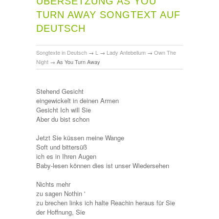
ÜBERSETZUNG AS YOU
TURN AWAY SONGTEXT AUF
DEUTSCH
Songtexte in Deutsch
→
L
→
Lady Antebellum
→
Own The
Night
→
As You Turn Away
Stehend Gesicht
eingewickelt in deinen Armen
Gesicht Ich will Sie
Aber du bist schon
Jetzt Sie küssen meine Wange
Soft und bittersüß
ich es in Ihren Augen
Baby-lesen können dies ist unser Wiedersehen
Nichts mehr
zu sagen Nothin '
zu brechen links ich halte Reachin heraus für Sie
der Hoffnung, Sie