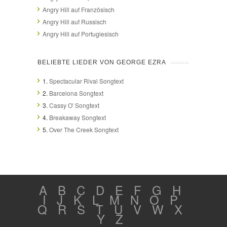
Angry Hill auf Französisch
Angry Hill auf Russisch
Angry Hill auf Portugiesisch
BELIEBTE LIEDER VON GEORGE EZRA
1.
Spectacular Rival Songtext
2.
Barcelona Songtext
3.
Cassy O' Songtext
4.
Breakaway Songtext
5.
Over The Creek Songtext
A
B
C
D
E
F
G
H
I
J
K
L
M
N
O
P
Q
R
S
T
U
V
W
X
Y
Z