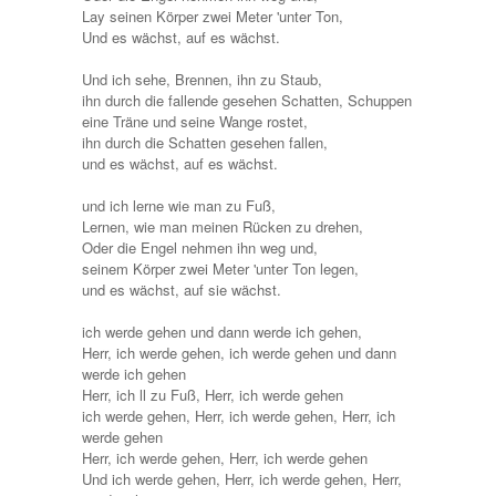
Lay seinen Körper zwei Meter 'unter Ton,
Und es wächst, auf es wächst.
Und ich sehe, Brennen, ihn zu Staub,
ihn durch die fallende gesehen Schatten, Schuppen
eine Träne und seine Wange rostet,
ihn durch die Schatten gesehen fallen,
und es wächst, auf es wächst.
und ich lerne wie man zu Fuß,
Lernen, wie man meinen Rücken zu drehen,
Oder die Engel nehmen ihn weg und,
seinem Körper zwei Meter 'unter Ton legen,
und es wächst, auf sie wächst.
ich werde gehen und dann werde ich gehen,
Herr, ich werde gehen, ich werde gehen und dann
werde ich gehen
Herr, ich ll zu Fuß, Herr, ich werde gehen
ich werde gehen, Herr, ich werde gehen, Herr, ich
werde gehen
Herr, ich werde gehen, Herr, ich werde gehen
Und ich werde gehen, Herr, ich werde gehen, Herr,