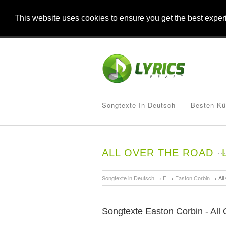
This website uses cookies to ensure you get the best expe
Songtexte In Deutsch
Besten Kü
ALL OVER THE ROAD
L
Songtexte in Deutsch
→
E
→
Easton Corbin
→
Al
Songtexte Easton Corbin - All