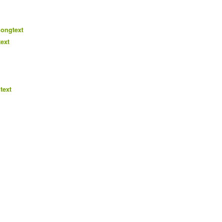
ongtext
ext
text