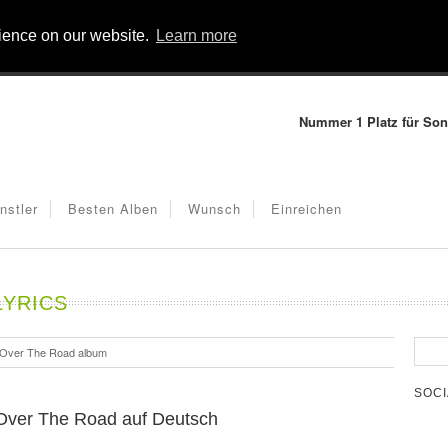
rience on our website.
Learn more
Nummer 1 Platz für Son
nstler
Besten Alben
Wunsch
Einreichen
YRICS
l Over The Road album
SOCI
 Over The Road auf Deutsch