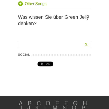
Other Songs
Was wissen Sie über Green Jellÿ
denken?
SOCIAL
A
B
C
D
E
F
G
H
I
J
K
L
M
N
O
P