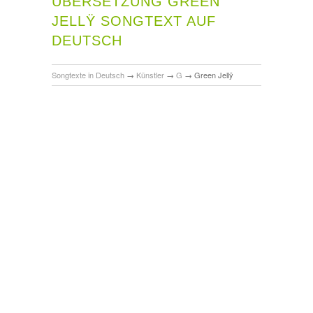
ÜBERSETZUNG GREEN
JELLŸ SONGTEXT AUF
DEUTSCH
Songtexte in Deutsch
→
Künstler
→
G
→
Green Jellÿ